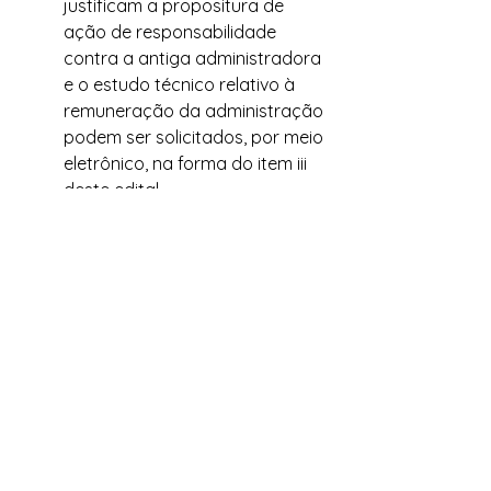
justificam a propositura de 
ação de responsabilidade 
contra a antiga administradora 
e o estudo técnico relativo à 
remuneração da administração 
podem ser solicitados, por meio 
eletrônico, na forma do item iii 
deste edital.
Divinópolis (MG), 21 de janeiro de 2022.
Chiara Gomes Costanzi 
Diretora 
Paula Vasconcellos Jabour
Diretora