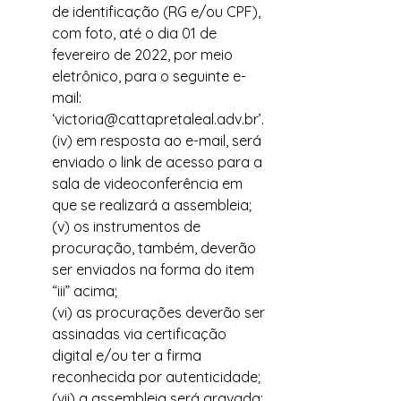
de identificação (RG e/ou CPF), 
com foto, até o dia 01 de 
fevereiro de 2022, por meio 
eletrônico, para o seguinte e-
mail: 
‘victoria@cattapretaleal.adv.br’.
(iv) em resposta ao e-mail, será 
enviado o link de acesso para a 
sala de videoconferência em 
que se realizará a assembleia;
(v) os instrumentos de 
procuração, também, deverão 
ser enviados na forma do item 
“iii” acima;
(vi) as procurações deverão ser 
assinadas via certificação 
digital e/ou ter a firma 
reconhecida por autenticidade;
(vii) a assembleia será gravada;